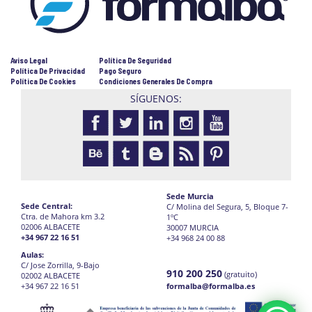
Aviso Legal
Política De Seguridad
Política De Privacidad
Pago Seguro
Política De Cookies
Condiciones Generales De Compra
SÍGUENOS:
Sede Murcia
Sede Central:
C/ Molina del Segura, 5, Bloque 7-
Ctra. de Mahora km 3.2
1ºC
02006 ALBACETE
30007 MURCIA
+34 967 22 16 51
+34 968 24 00 88
Aulas:
C/ Jose Zorrilla, 9-Bajo
910 200 250
(gratuito)
02002 ALBACETE
+34 967 22 16 51
formalba@formalba.es