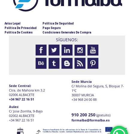
Aviso Legal
Política De Seguridad
Política De Privacidad
Pago Seguro
Política De Cookies
Condiciones Generales De Compra
SÍGUENOS:
Sede Murcia
Sede Central:
C/ Molina del Segura, 5, Bloque 7-
Ctra. de Mahora km 3.2
1ºC
02006 ALBACETE
30007 MURCIA
+34 967 22 16 51
+34 968 24 00 88
Aulas:
C/ Jose Zorrilla, 9-Bajo
910 200 250
(gratuito)
02002 ALBACETE
+34 967 22 16 51
formalba@formalba.es