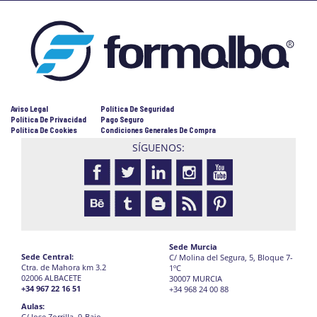
Aviso Legal
Política De Seguridad
Política De Privacidad
Pago Seguro
Política De Cookies
Condiciones Generales De Compra
SÍGUENOS:
Sede Murcia
Sede Central:
C/ Molina del Segura, 5, Bloque 7-
Ctra. de Mahora km 3.2
1ºC
02006 ALBACETE
30007 MURCIA
+34 967 22 16 51
+34 968 24 00 88
Aulas:
C/ Jose Zorrilla, 9-Bajo