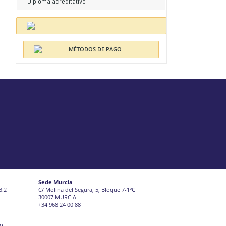
Diploma acreditativo
Sede Murcia
3.2
C/ Molina del Segura, 5, Bloque 7-1ºC
30007 MURCIA
+34 968 24 00 88
jo