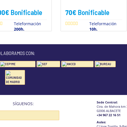
00
€
Bonificable
70
€
Bonificable
Teleformación
Teleformación
200h.
10h.
OLABORAMOS CON:
Sede Central:
SÍGUENOS:
Ctra. de Mahora km 
02006 ALBACETE
+34 967 22 16 51
Aulas:
C/ Jose Zorrilla, 9-Ba