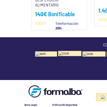
ALIMENTARIO
1.4
140
€
Bonificable
Teleformación
20h.
C
Aviso Legal
Política De Seguridad