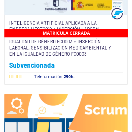
INTELIGENCIA ARTIFICIAL APLICADA A LA
EMPRESA | IFCT0019 + INSERCIÓN LABORAL,
MATRÍCULA CERRADA
SENSIBILIZACIÓN MEDIOAMBIENTAL Y EN LA
IGUALDAD DE GÉNERO FCOO03 + INSERCIÓN
LABORAL, SENSIBILIZACIÓN MEDIOAMBIENTAL Y
EN LA IGUALDAD DE GÉNERO FCOO03
Subvencionada
Teleformación
290h.