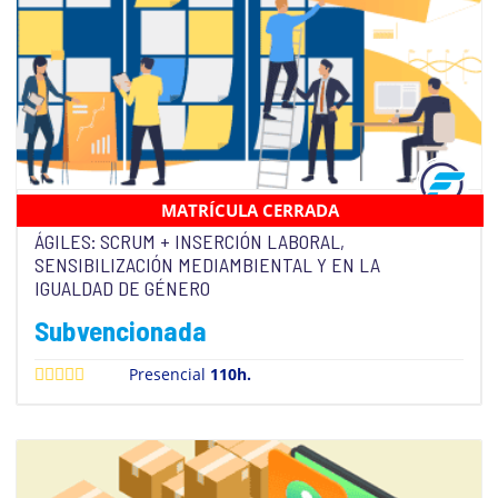
MATRÍCULA CERRADA
DESARROLLO DE SOFTWARE CON METODOLOGÍAS
ÁGILES: SCRUM + INSERCIÓN LABORAL,
SENSIBILIZACIÓN MEDIAMBIENTAL Y EN LA
IGUALDAD DE GÉNERO
Subvencionada
Presencial
110h.