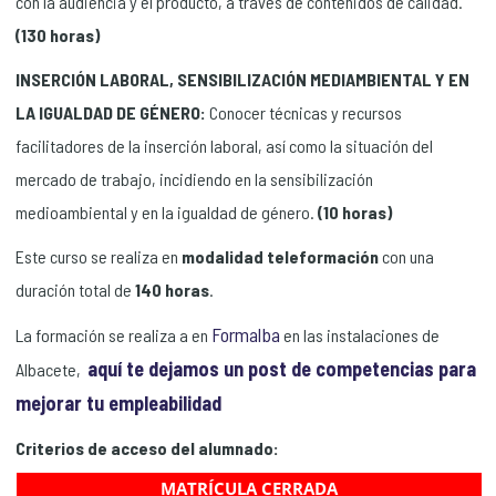
con la audiencia y el producto, a través de contenidos de calidad.
(130 horas)
INSERCIÓN LABORAL, SENSIBILIZACIÓN MEDIAMBIENTAL Y EN
LA IGUALDAD DE GÉNERO:
Conocer técnicas y recursos
facilitadores de la inserción laboral, así como la situación del
mercado de trabajo, incidiendo en la sensibilización
medioambiental y en la igualdad de género.
(10 horas)
Este curso se realiza en
modalidad teleformación
con una
duración total de
140 horas
.
Formalba
La formación se realiza a en
en las instalaciones de
aquí te dejamos un post de competencias para
Albacete,
mejorar tu empleabilidad
Criterios de acceso del alumnado:
Nivel académico o de conocimientos generales:
MATRÍCULA CERRADA