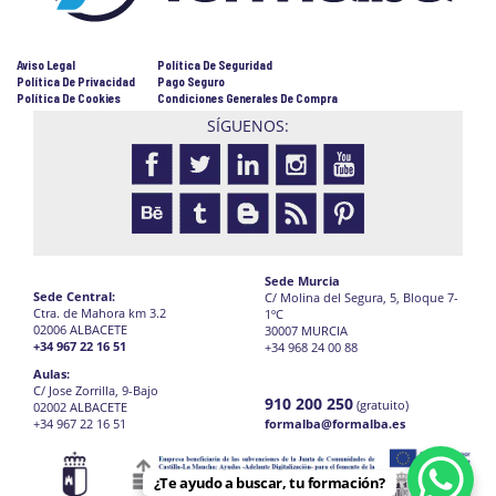
Aviso Legal
Política De Seguridad
Política De Privacidad
Pago Seguro
Política De Cookies
Condiciones Generales De Compra
SÍGUENOS:
Sede Murcia
Sede Central:
C/ Molina del Segura, 5, Bloque 7-
Ctra. de Mahora km 3.2
1ºC
02006 ALBACETE
30007 MURCIA
+34 967 22 16 51
+34 968 24 00 88
Aulas:
C/ Jose Zorrilla, 9-Bajo
910 200 250
(gratuito)
02002 ALBACETE
+34 967 22 16 51
formalba@formalba.es
¿Te ayudo a buscar, tu formación?