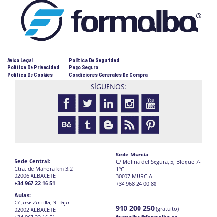
Aviso Legal
Política De Seguridad
Política De Privacidad
Pago Seguro
Política De Cookies
Condiciones Generales De Compra
SÍGUENOS:
Sede Murcia
Sede Central:
C/ Molina del Segura, 5, Bloque 7-
Ctra. de Mahora km 3.2
1ºC
02006 ALBACETE
30007 MURCIA
+34 967 22 16 51
+34 968 24 00 88
Aulas:
C/ Jose Zorrilla, 9-Bajo
910 200 250
(gratuito)
02002 ALBACETE
+34 967 22 16 51
formalba@formalba.es