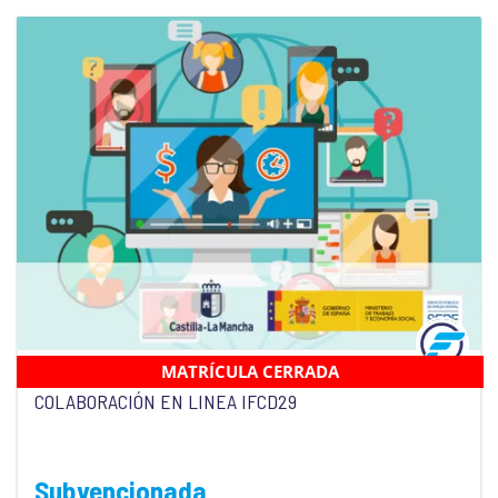
MATRÍCULA CERRADA
USO SEGURO DE INTERNET Y HABILIDADES EN
COLABORACIÓN EN LINEA IFCD29
Subvencionada