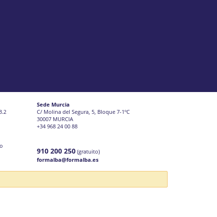
Sede Murcia
3.2
C/ Molina del Segura, 5, Bloque 7-1ºC
30007 MURCIA
+34 968 24 00 88
jo
910 200 250
(gratuito)
formalba@formalba.es