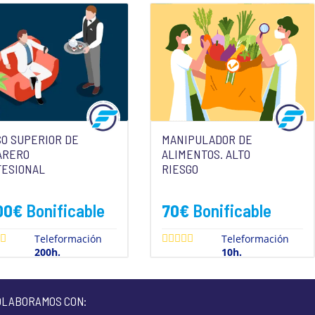
O SUPERIOR DE
MANIPULADOR DE
ARERO
ALIMENTOS. ALTO
FESIONAL
RIESGO
00
€
Bonificable
70
€
Bonificable
Teleformación
Teleformación
200h.
10h.
OLABORAMOS CON: