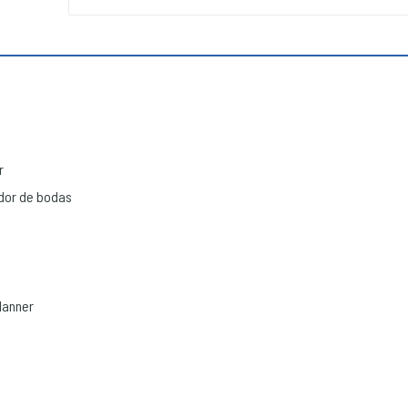
r
ador de bodas
lanner