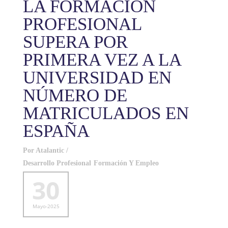
LA FORMACIÓN
PROFESIONAL
SUPERA POR
PRIMERA VEZ A LA
UNIVERSIDAD EN
NÚMERO DE
MATRICULADOS EN
ESPAÑA
Por
Atalantic
/
Desarrollo Profesional
Formación Y Empleo
30
Mayo-2025