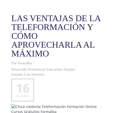
LAS VENTAJAS DE LA
TELEFORMACIÓN Y
CÓMO
APROVECHARLA AL
MÁXIMO
Por
formalba
/
Desarrollo Profesional
Educación
Empleo
Estudia Con Nosotros
16
Junio-2021